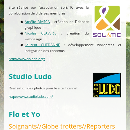
Site réalisé par l’association Sol&TIC avec la
collaboration de 3 de ses membres :
Amélie MASCA
: création de l’identité
graphique
Nicolas CLAVERIE
: création du
webdesign
Laurent CHEDANNE
: développement wordpress et
intégration des contenus
http://www.soletic.org/
.
Studio Ludo
Réalisation des photos pour le site Internet.
http://www.studioludo.com/
.
Flo et Yo
Soignants//Globe-trotters//Reporters